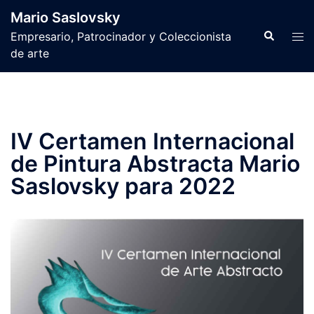
Saltar
Mario Saslovsky
al
Buscar
Alte
Empresario, Patrocinador y Coleccionista
contenido
men
de arte
IV Certamen Internacional
de Pintura Abstracta Mario
Saslovsky para 2022